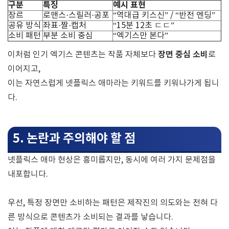
구분
특징
예시 표현
장르
로맨스·스릴러·공포
“역대급 키스신” / “반전 엔딩”
공유 방식
좌표·짤·캡처
“15분 12초 ㄷㄷ”
소비 패턴
부분 소비 중심
“엑기스만 본다”
장면 중심 소비
이처럼 인기 엑기스 콘텐츠는 작품 자체보다
로
이어지고,
이는 자연스럽게 넷플릭스 애마라는 키워드를 키워나가게 됩니
다.
5. 논란과 주의해야 할 점
넷플릭스 애마 현상은 흥미롭지만, 동시에 여러 가지 문제점을
내포합니다.
우선, 특정 장면만 소비하는 패턴은 제작진의 의도와는 전혀 다
른 방식으로 콘텐츠가 소비되는 결과를 낳습니다.