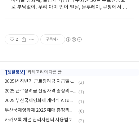
아이들 영화제, 즐겁게 학습! 와우회원 30일 무료반품으
로 부담없이. 우리 아이 언어 발달, 블루레이, 쿠팡에서 학
습 콘텐츠를 시작하세요.
2
구독하기
[생활정보]
'
' 카테고리의 다른 글
2025년 하반기 근로장려금 지급일·입금 시간 총정리
(2)
2025 근로장려금 신청자격 총정리 – 홈택스로 간편하게!
(1)
2025 부산국제영화제 개막식 A to Z｜개막작·사회자·레드카펫 총정리
(1)
부산국제영화제 2025 예매 총정리｜일정·방법·티켓팅 꿀팁
(0)
카카오톡 채널 관리자센터 사용법 2025｜운영자 가이드
(2)