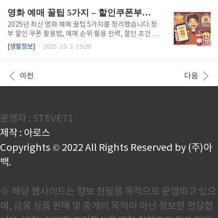
여유 부리면, 비 오는 날 특유의 운치까지 제대로 즐길 ..
기간 요약면제 대상 구간 & 적용 차종하이패스 vs 일반
영화 예매 꿀팁 5가지 – 할인쿠폰부터 예매순위까지 완벽 가이드
차로 이용 방법교통 혼잡 예측 & 피하는 시간대이용 꿀
팁 & 주의사항자주 묻는 질문(FAQ)마무리 정리 1. 연
2025년 최신 영화 예매 꿀팁 5가지를 정리했습니다.정
휴 일정 & 통행료 면제 기간 요약2025년 추석 연휴는 1
부 할인 쿠폰 활용법, 예매 순위 활용 전략, 할인 조건 체
0월 3일 개천절부터 시작해,10월 4일(토)~7일(화)까
크 포인트 등영화를 더 싸고 똑똑하게 보는 방법을 지금
[생활정보]
2025. 10. 3. 19:28
지 이어집니다. 통행료 면제는 10월 4일 0시부터 7일
바로 확인하세요! 목차왜 예매 꿀팁이 필요한가?꿀팁 1:
자정(24시)까지 적용되며,이 기간에 고속도로에 진입
정부 할인 쿠폰 적극 활용하기꿀팁 2: 예매 순위 흐름 참
하거나 진출하면 전면 면제가 됩니다. 예를 ..
고해 인기작 선점하기꿀팁 3: 중복 할인 조건 꼼꼼히 챙
이전
다음
기기꿀팁 4: 비인기 시간대 & 상영관 노리기꿀팁 5: 알
림 설정 + 잔여석 체크 루틴실전 체크리스트 1. 왜 예매
꿀팁이 필요한가?영화 관람 요금은 연도별, 극장 운영
구조, 정부 정책 등에 따라 자주 변동됩니다.인기 영화
운영자 : STEVE71
는 조조부터 매진이 빠르며, 좌석 상황을 예의 주시해야
합니다.특히 2025년에는 정부 차원의 영화 할인 쿠폰
제작 : 아로스
정책이 있어, 이를 놓치면 손해일 수..
Copyrights © 2022 All Rights Reserved by (주)아
백.
※ 해당 웹사이트는 정보 전달을 목적으로 운영하고 있으
며, 금융 상품 판매 및 중개의 목적이 아닌 정보만 전달합