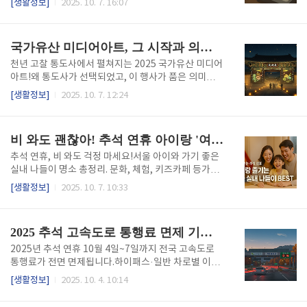
[생활정보]
2025. 10. 7. 16:07
급격히 높아지는 구조입니다. 이 때문에 난방 기기를 사
위한 핵심 정보만 모았습니다. 목차난방 방식의 선택,
용할수록체감되는 요금 부담도 커지게 됩니다. 하지만
왜 중요할까?전기요금 비교보온력 & 예열 속도안전성
효율적인 난방기기를 선택하고, 현명하게 운용하면월
분석선택 기준 & 실사용 팁추천 제품 & 비교표최신 트
국가유산 미디어아트, 그 시작과 의미를 보다 왜 통도사였을까?
수천 원에서 수만 원까..
렌드 & 제품 선택 팁글을 마치며 1. 난방 방식의 선택,
왜 중요할까?겨울철 실내 난방기기 선택은 단순한 편의
천년 고찰 통도사에서 펼쳐지는 2025 국가유산 미디어
문제를 넘어전기요금, 건강, 안전성과도 직결되는 중요
아트!왜 통도사가 선택되었고, 이 행사가 품은 의미는
한 요소입니다. 전기장판과 온수매트는 비슷해 보이지
무엇일까요?기획 배경부터 프로그램 구성까지 깊이 있
[생활정보]
2025. 10. 7. 12:24
만사용 방식과 구조, 발열 원리가 다르기 때문에체감 온
게 풀어드립니다. 목차왜 통도사였을까? 기획 배경과
도나 만족도에도 큰 차이가 발생할 수 있습니다. 많은
국가유산 미디어아트 시작국가유산 + 디지털 아트 : 만
분들이“전기요금은 어느 쪽이 더 적게 나올까?”,“더 따
남의 의미통도사, 공간의 메시지를 품다‘인연’으로 엮
비 와도 괜찮아! 추석 연휴 아이랑 '여기' 가세요 (서울 실내 나들이 대방출!)
뜻하게 느껴지..
은 다섯 문 이야기행사 운영 실태 & 최신 이슈관람 팁 &
유의사항기술과 전통의 다리 1. 왜 통도사였을까? 기획
추석 연휴, 비 와도 걱정 마세요!서울 아이와 가기 좋은
배경과 국가유산 미디어아트 시작‘국가유산 미디어아
실내 나들이 명소 총정리. 문화, 체험, 키즈카페 등가족
트’는전통 유산을 디지털 예술로 재해석하여 야간 문화
모두 만족할 꿀잼 코스와 예약 팁까지, 지금 바로 확인
[생활정보]
2025. 10. 7. 10:33
콘텐츠로 선보이는 프로그램입니다. 2025년에는 전국
하고 특별한 하루를 계획하세요! 감성 충전! 예술과 상
8개 지역에서 순차적으로 개최되며,통도사는 그중에서
상력이 만나는 곳아이들은 생각보다 스펀지 같아요.낯
도 주목할 만한 장소로 선택되었습니다. 그렇다면 왜 통
선 공간에서 새로운 감각을 접하게 해주는 것만큼 좋은
2025 추석 고속도로 통행료 면제 기간·방법·꿀팁 완벽 정리
도사였을까요? 통도사는..
교육도 없죠.서울시립미술관 (SeMA): 덕수궁 옆, 접근
성 좋다는 건 다 아실 거예요. 그런데 말입니다, 이곳이
2025년 추석 연휴 10월 4일~7일까지 전국 고속도로
진짜 매력적인 건 어린이 눈높이에 맞춘 체험형 전시를
통행료가 전면 면제됩니다.하이패스·일반 차로별 이용
자주 연다는 점이에요. 딱딱한 미술관이라기보다는, 아
방법, 민자도로 적용 여부, 정체 시간대 피하는 꿀팁까
[생활정보]
2025. 10. 4. 10:14
이가 '놀이'처럼 예술을 접하는 통로라고 생각하시면 돼
지 한 번에 정리했습니다.놓치면 손해인 실속 정보! 지
요. 관람 후에 미술관 카페에서 따뜻한 디저트와 함께
금 바로 확인하세요. 📌 목차연휴 일정 & 통행료 면제