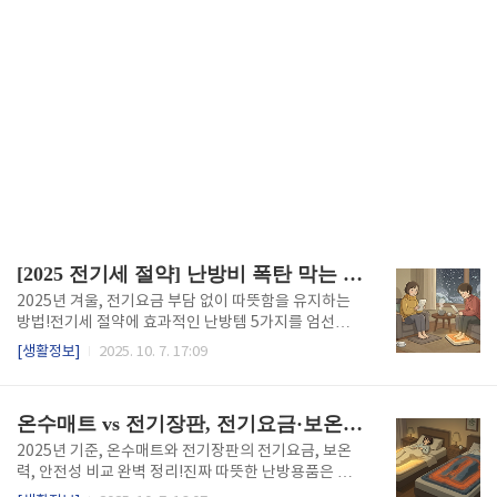
[2025 전기세 절약] 난방비 폭탄 막는 가성비 난방템 5가지
2025년 겨울, 전기요금 부담 없이 따뜻함을 유지하는
방법!전기세 절약에 효과적인 난방템 5가지를 엄선해
소개합니다.제품 비교, 사용 팁, 최신 절약 전략까지 모
[생활정보]
2025. 10. 7. 17:09
두 담았습니다. 📚목차 난방템과 전기세의 연결고리전
기세 절약의 핵심 원칙 및 전략추천 난방템 5종 + 특징
제품 형태별 비교표 및 활용성실전 활용 팁 & 주의사항
온수매트 vs 전기장판, 전기요금·보온력·안전성 제품추천 비교 총정리
최신 정책 · 자료 인사이트정리하며 1. 난방템과 전기세
의 연결고리겨울철 난방비는많은 가정의 전기요금 중
2025년 기준, 온수매트와 전기장판의 전기요금, 보온
상당 부분을 차지합니다. 한국은 누진요금 체계를 적용
력, 안전성 비교 완벽 정리!진짜 따뜻한 난방용품은 무
하고 있어,전력 사용량이 소폭만 증가해도전기 단가가
엇일까요?소비 전력부터 화재 위험까지, 현명한 선택을